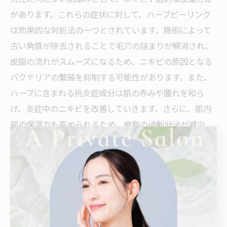
があります。これらの症状に対して、ハーブピーリング
は効果的な対処法の一つとされています。施術によって
古い角質が除去されることで毛穴の詰まりが解消され、
皮脂の流れがスムーズになるため、ニキビの原因となる
バクテリアの繁殖を抑制する可能性があります。また、
ハーブに含まれる抗炎症成分は肌の赤みや腫れを和ら
げ、炎症中のニキビを改善していきます。さらに、肌内
部の保湿力も高められるため、皮脂の過剰分泌が減少
し、肌自体のバランスが整いやすくなります。こうした
複数の効果が重なり合うことで、肌トラブルの根本的な
改善が期待できるのです。もちろん個人差はあります
が、多くの男性からは「肌のキメが整い、清潔感が増し
た」との声も上がっています。次は、ハーブピーリング
施術後の正しいケア方法について詳しく解説します。