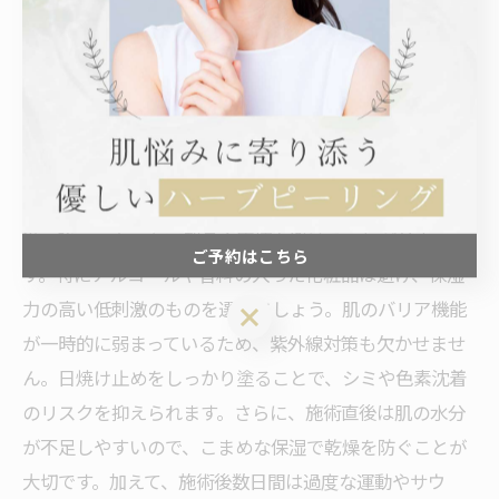
施術後の肌を守るための効果的なケア方法
ハーブピーリング施術後の肌は、角質が剥がれ新しい肌
細胞が活発に生成される過程にあります。この時期のケ
アが肌質改善の持続において非常に重要です。まず、刺
激の強いスキンケア製品や摩擦を避けることが基本で
ご予約はこちら
す。特にアルコールや香料の入った化粧品は避け、保湿
力の高い低刺激のものを選びましょう。肌のバリア機能
ご予約はこちら
が一時的に弱まっているため、紫外線対策も欠かせませ
ん。日焼け止めをしっかり塗ることで、シミや色素沈着
のリスクを抑えられます。さらに、施術直後は肌の水分
が不足しやすいので、こまめな保湿で乾燥を防ぐことが
大切です。加えて、施術後数日間は過度な運動やサウ