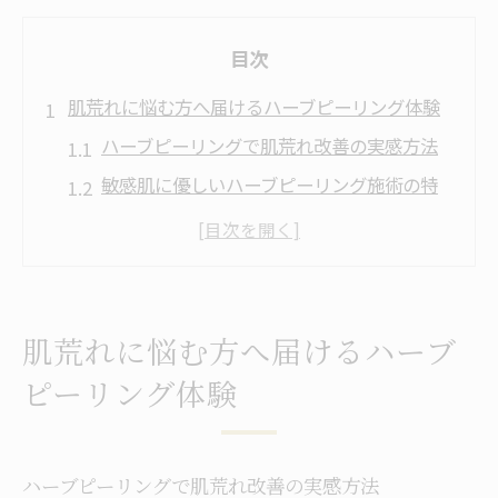
目次
肌荒れに悩む方へ届けるハーブピーリング体験
ハーブピーリングで肌荒れ改善の実感方法
敏感肌に優しいハーブピーリング施術の特
徴
ハーブピーリングの体験談から得られる安
心感
肌荒れをケアするための施術前準備と心構
肌荒れに悩む方へ届けるハーブ
え
ピーリング体験
ハーブピーリングが選ばれる理由と満足度
ハーブピーリングで敏感肌の悩みを和らげる知
恵
ハーブピーリングで肌荒れ改善の実感方法