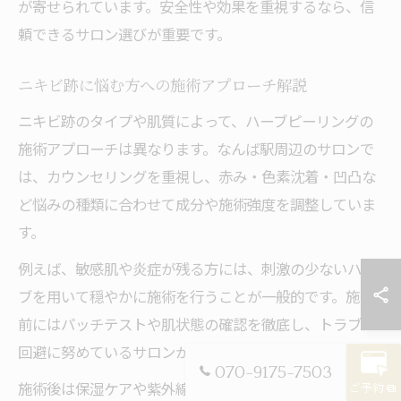
が寄せられています。安全性や効果を重視するなら、信
頼できるサロン選びが重要です。
ニキビ跡に悩む方への施術アプローチ解説
ニキビ跡のタイプや肌質によって、ハーブピーリングの
施術アプローチは異なります。なんば駅周辺のサロンで
は、カウンセリングを重視し、赤み・色素沈着・凹凸な
ど悩みの種類に合わせて成分や施術強度を調整していま
す。
例えば、敏感肌や炎症が残る方には、刺激の少ないハー
ブを用いて穏やかに施術を行うことが一般的です。施術
前にはパッチテストや肌状態の確認を徹底し、トラブル
回避に努めているサロンが多く見られます。
070-9175-7503
施術後は保湿ケアや紫外線対策が必須で、必要に応じて
ご予約