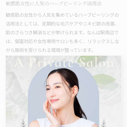
敏感肌女性に人気のハーブピーリング活用法
敏感肌の女性から人気を集めているハーブピーリングの
活用法としては、定期的な毛穴ケアやニキビ跡の改善、
肌のざらつき解消などが挙げられます。なんば駅周辺で
は、個室対応や女性専用サロンも多く、リラックスしな
がら施術を受けられる環境が整っています。
たとえば、月に1回のペースで通うことで徐々に肌質が整
い、化粧ノリが良くなったという体験談もあります。年
齢や肌悩みに合わせてコースを選べる点も魅力で、20代
から50代以上の幅広い世代に支持されています。初心者
はまず低刺激タイプからスタートし、肌の変化を見なが
ら回数や内容を調整するのがおすすめです。
施術前後のケアで肌荒れリスクを最小限に