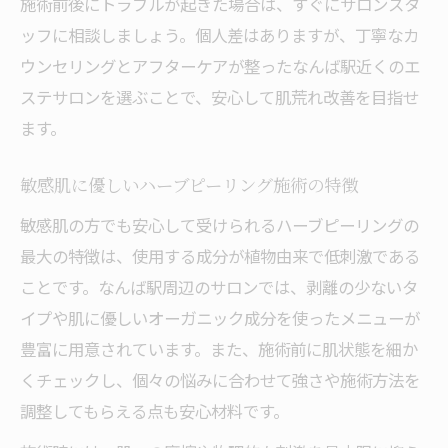
施術前後にトラブルが起きた場合は、すぐにサロンスタ
ハーブピーリング後の正しい保湿と生活習
ッフに相談しましょう。個人差はありますが、丁寧なカ
慣
ウンセリングとアフターケアが整ったなんば駅近くのエ
施術後に注意すべき肌トラブルと対策
ステサロンを選ぶことで、安心して肌荒れ改善を目指せ
肌荒れ回避のための紫外線対策ポイント
ます。
なんば駅エリアで選ぶハーブピーリングの魅力
なんば駅周辺で受けられるハーブピーリン
敏感肌に優しいハーブピーリング施術の特徴
グ体験
敏感肌の方でも安心して受けられるハーブピーリングの
通いやすい立地でハーブピーリングの継続
最大の特徴は、使用する成分が植物由来で低刺激である
が可能
ことです。なんば駅周辺のサロンでは、剥離の少ないタ
ハーブピーリング施術の予約やカウンセリ
イプや肌に優しいオーガニック成分を使ったメニューが
ングの流れ
豊富に用意されています。また、施術前に肌状態を細か
サロンのこだわりポイントと利用者の声
くチェックし、個々の悩みに合わせて強さや施術方法を
駅近サロンで得られるハーブピーリングの
調整してもらえる点も安心材料です。
安心感