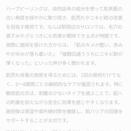
敏感肌にも安心なハーブピーリングの基礎
ハーブピーリングは、自然由来の成分を使って肌表面の
知識
古い角質を穏やかに取り除き、肌荒れやニキビ跡の改善
ハーブピーリング施術時の刺激と対策ポイ
を目指す施術です。なんば駅周辺のサロンでは、毛穴の
ント
黒ずみやざらつきにも効果が期待できる点が特徴です。
肌荒れを防ぐためのハーブピーリング選び
実際に施術を受けた方からは、「肌のキメが整い、赤み
方
やかゆみが落ち着いた」「複数回通ううちにニキビ跡が
薄くなった」といった声が多く聞かれます。
敏感肌女性に人気のハーブピーリング活用
法
肌荒れ改善の実感を得るためには、1回の施術だけでな
施術前後のケアで肌荒れリスクを最小限に
く、2～4週間ごとの継続的なケアが推奨されます。特に
施術後の肌荒れ対策が安心につながる理由
敏感肌の方は、剥離の少ないタイプを選ぶことで、肌へ
の刺激を抑えながら安全に効果を感じやすくなります。
ハーブピーリング施術後に起こる好転反応
施術後は保湿や紫外線対策を徹底し、肌バリアの回復を
の違い
サポートすることが大切です。
肌荒れを防ぐアフターケアの基本とコツ