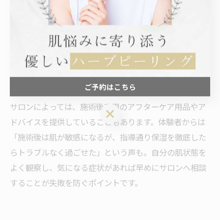
ハーブピーリングの効果を最大限に引き出し、肌荒れリ
スクを減らすためには、施術前後のホームケアがとても
重要です。施術前は過度な洗顔や角質ケアを控え、肌の
バリア機能を整えておきましょう。施術後は十分な保湿
と紫外線対策が必須で、刺激の強い化粧品やピーリング
剤の使用は避けてください。
ご予約はこちら
サロンによっては、施術後専用のアフターケア用品やア
ご予約はこちら
ドバイスを提供していることもあります。体験者からは
「施術後は肌が敏感になるが、指導通り保湿を徹底した
らトラブルなく過ごせた」という声も。自分の肌状態を
よく観察し、気になる症状があれば早めにサロンへ相談
することが失敗を防ぐポイントです。