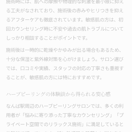
施術時には、肌への摩擦や物理的な刺激を最小限に抑え
ニキビ跡の改善に役立つ施術方法を深掘り
る工夫がなされており、施術後の赤みやヒリつきを抑え
ハーブピーリングがニキビ跡改善に効く理
るアフターケアも徹底されています。敏感肌の方は、初
由
回カウンセリング時に不安や過去の肌トラブルについて
ニキビ跡に悩む方への施術アプローチ解説
しっかり相談することがポイントです。
ハーブピーリングと他施術の比較ポイント
施術後は一時的に乾燥やかゆみが出る場合もあるため、
実際の改善例から学ぶ肌荒れケアの方法
十分な保湿と紫外線対策を心がけましょう。サロン選び
では、口コミや実績、スタッフの対応の丁寧さも重視す
施術回数とニキビ跡への変化を徹底検証
ることが、敏感肌の方には特におすすめです。
初めてでも安心できるハーブピーリングのすす
め
ハーブピーリングの体験談から得られる安心感
初めての方が知っておくべき施術の流れ
なんば駅周辺のハーブピーリングサロンでは、多くの利
ハーブピーリング初心者向けの安心ポイン
用者が「悩みに寄り添った丁寧なカウンセリング」「プ
ト
ライベート空間でのリラックス施術」に満足していると
施術前のカウンセリングで不安を解消する