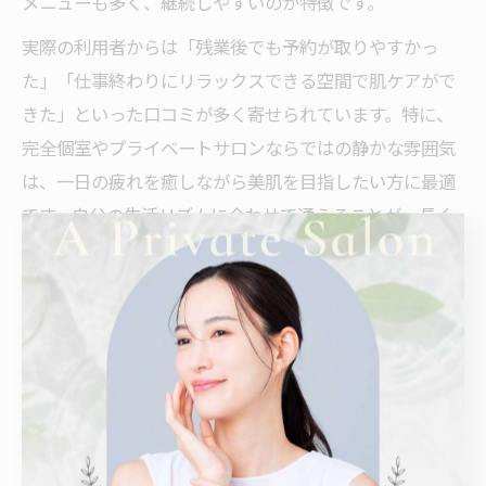
メニューも多く、継続しやすいのが特徴です。
実際の利用者からは「残業後でも予約が取りやすかっ
た」「仕事終わりにリラックスできる空間で肌ケアがで
きた」といった口コミが多く寄せられています。特に、
完全個室やプライベートサロンならではの静かな雰囲気
は、一日の疲れを癒しながら美肌を目指したい方に最適
です。自分の生活リズムに合わせて通えることが、長く
続けられる秘訣のひとつです。
ハーブピーリングで得られる肌荒れ改善効果
ハーブピーリングは、肌荒れやニキビ、毛穴の目立ちな
ど、さまざまな肌悩みに対して根本的な改善を目指せる
施術です。植物由来成分による穏やかなピーリング作用
で、古い角質を除去し、肌のターンオーバーを正常化。