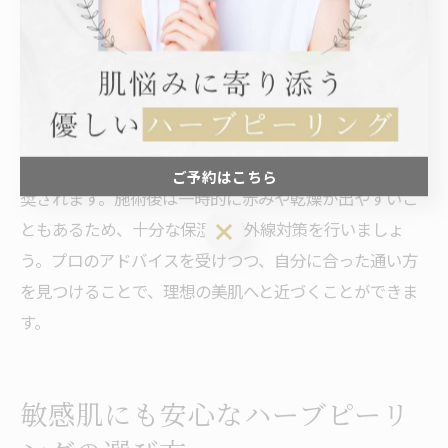
これにより、肌のキメが整い、ザラつきや赤み、ニキビ
跡の改善効果が期待できます。
ただし、個人差があるため、敏感肌の方や初めて施術を
受ける場合は、剥離の少ないメニューや刺激の弱い施術
を選ぶことが大切です。1回の施術でも変化を感じやすい
ですが、肌質や悩みの深さによっては複数回の継続が推
ご予約はこちら
奨されます。施術後は一時的に赤みや乾燥が出やすいこ
ご予約はこちら
ともあるため、十分な保湿と紫外線対策を行いましょ
う。プロのアドバイスを受けつつ、自分に合った通い方
を見つけることで、理想の美肌へと近づくことができま
す。
敏感肌にも安心なハーブピーリ