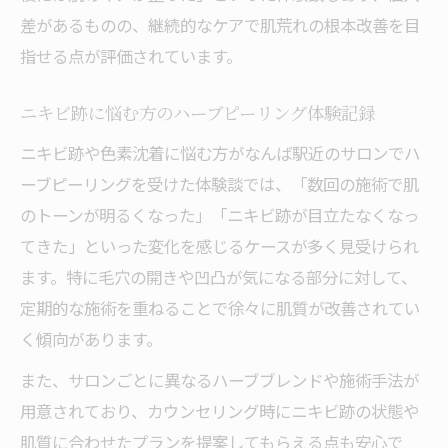
ターンオーバー周期に適したハーブピーリ
差があるものの、継続的なケアで肌荒れの根本改善を目
ング回数
指せる点が評価されています。
ハーブピーリング後の肌荒れ対策とケアポイン
ニキビ跡に悩む方のハーブピーリング体験記録
ト
ニキビ跡や色素沈着に悩む方がなんば駅近のサロンでハ
施術後の肌荒れ予防に必要なケア方法
ーブピーリングを受けた体験談では、「数回の施術で肌
ハーブピーリング後の保湿と紫外線対策の
のトーンが明るくなった」「ニキビ跡が目立たなくなっ
重要性
てきた」といった変化を感じるケースが多く見受けられ
ダウンタイム中の肌荒れ対策ポイントまと
ます。特に毛穴の開きや凹凸が気になる部分に対して、
め
定期的な施術を重ねることで徐々に肌質が改善されてい
ハーブピーリング後の赤みや乾燥に注意す
く傾向があります。
べき点
また、サロンごとに異なるハーブブレンドや施術手法が
肌荒れを防ぐためのセルフケア実践法
用意されており、カウンセリング時にニキビ跡の状態や
悩み別に見るハーブピーリングの効果実感
肌質に合わせたプランを提案してもらえる点も安心で