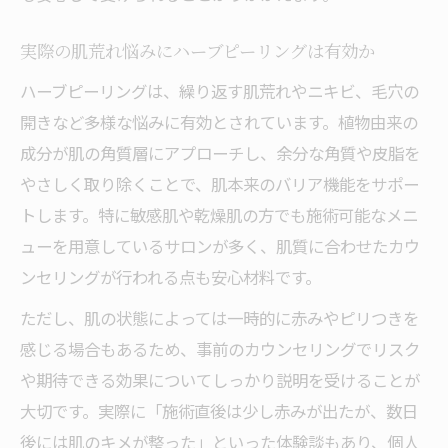
刺激を抑えたハーブピーリングの特徴とは
実際の肌荒れ悩みにハーブピーリングは有効か
ハーブピーリング選びで大切なカウンセリ
ハーブピーリングは、繰り返す肌荒れやニキビ、毛穴の
ング
開きなど多様な悩みに有効とされています。植物由来の
肌荒れを防ぐための施術コース選びのコツ
成分が肌の角質層にアプローチし、余分な角質や皮脂を
サロンごとに異なるハーブピーリングの安
やさしく取り除くことで、肌本来のバリア機能をサポー
全性
トします。特に敏感肌や乾燥肌の方でも施術可能なメニ
肌のターンオーバー正常化をサポートする方法
ューを用意しているサロンが多く、肌質に合わせたカウ
ハーブピーリングでターンオーバーを整え
ンセリングが行われる点も安心材料です。
る理由
ただし、肌の状態によっては一時的に赤みやピリつきを
肌荒れ改善に役立つターンオーバー促進術
感じる場合もあるため、事前のカウンセリングでリスク
ターンオーバー正常化とハーブピーリング
や期待できる効果についてしっかり説明を受けることが
の関係
大切です。実際に「施術直後は少し赤みが出たが、数日
健やかな肌を目指すためのケアポイント
後には肌のキメが整った」といった体験談もあり、個人