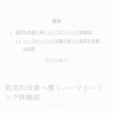
目次
肌荒れ改善へ導くハーブピーリング体験談
ハーブピーリング体験で感じた肌荒れ改善
の実感
実際の肌荒れ悩みにハーブピーリングは有
効か
ニキビ跡に悩む方のハーブピーリング体験
記録
肌荒れ改善へ導くハーブピーリ
肌荒れが改善した理由とハーブピーリング
ング体験談
の役割
ハーブピーリングで肌の変化を実感した瞬