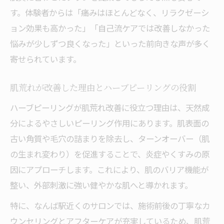
ニキビ跡改善に特化したハーブピーリング
す。体験者からは「痛みはほとんどなく、リラクゼーシ
効果
ョン効果も高かった」「自己流ケアでは改善しなかった
毛穴悩みにも効果的なハーブピーリングの
悩みが少しずつ良くなった」といった前向きな声が多く
実力
寄せられています。
肌荒れにも対応するハーブピーリングの施
術内容
肌荒れが改善した理由とハーブピーリングの役割
各悩みごとのハーブピーリング体験談紹介
ハーブピーリングが肌荒れ改善に役立つ理由は、天然成
敏感肌や乾燥肌の方も満足できる効果とは
分によるやさしいピーリング作用にあります。肌表面の
古い角質や毛穴の詰まりを除去し、ターンオーバー（肌
の生まれ変わり）を促進することで、炎症やくすみの原
因にアプローチします。これにより、肌のバリア機能が
整い、外部刺激に強い健やかな肌へと導かれます。
特に、なんば駅近くのサロンでは、施術前後の丁寧なカ
ウンセリングとアフターケアが充実しているため、肌荒