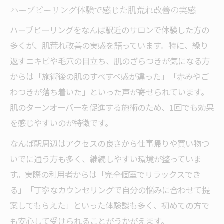
間
ハーブピーリング体験で感じた肌荒れ改善の実感
なんば駅近で受ける理想肌のハーブケア術
ハーブピーリングをなんば駅近のサロンで体験した方の
通いやすいなんば駅でハーブピーリング体
多くが、肌荒れ改善の実感を語っています。特に、繰り
験
返すニキビや毛穴の目立ち、肌のざらつきが気になる方
ハーブピーリングで叶える理想肌への近道
からは「施術後の肌のすべすべ感が違った」「赤みやご
とは
わつきが落ち着いた」といった声が寄せられています。
駅近サロン選びとハーブピーリング施術の
肌のターンオーバーを促進する施術のため、1回でも効果
流れ
を感じやすいのが特徴です。
仕事帰りに通えるハーブピーリングの魅力
なんば駅周辺はアクセスの良さから仕事帰りや買い物つ
ハーブピーリングで得られる肌荒れ改善効
いでに通う方も多く、継続しやすい環境が整っていま
果
す。実際の利用者からは「完全個室でリラックスでき
敏感肌にも安心なハーブピーリングの選び方
る」「丁寧なカウンセリングで自分の悩みに合わせて提
案してもらえた」といった体験談も多く、初めての方で
敏感肌対応のハーブピーリング選択ポイン
も安心して受けられることがうかがえます。
ト