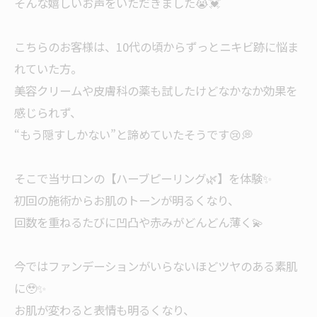
そんな嬉しいお声をいただきました😭💓
⠀
こちらのお客様は、10代の頃からずっとニキビ跡に悩ま
れていた方。
美容クリームや皮膚科の薬も試したけどなかなか効果を
感じられず、
“もう隠すしかない”と諦めていたそうです😢💭
⠀
そこで当サロンの【ハーブピーリング🌿】を体験✨
初回の施術からお肌のトーンが明るくなり、
回数を重ねるたびに凹凸や赤みがどんどん薄く💫
⠀
今ではファンデーションがいらないほどツヤのある素肌
に🥹✨
お肌が変わると表情も明るくなり、