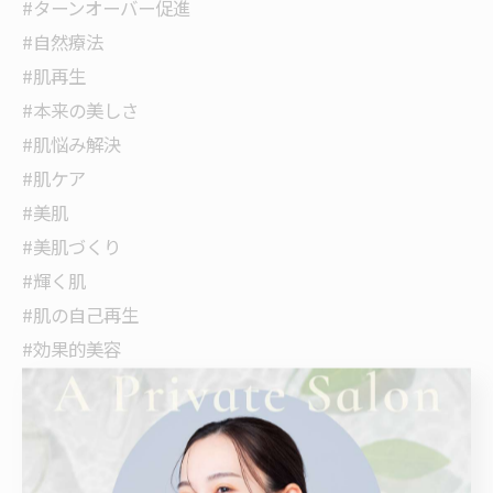
#ターンオーバー促進
#自然療法
#肌再生
#本来の美しさ
#肌悩み解決
#肌ケア
#美肌
#美肌づくり
#輝く肌
#肌の自己再生
#効果的美容
#肌年齢若返り
#リラックス
#癒し
#お客様の声